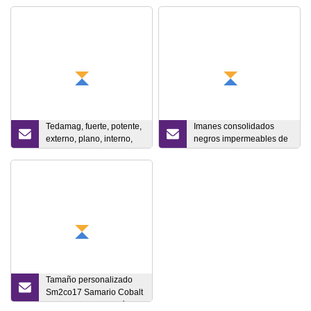
Tedamag, fuerte, potente,
Imanes consolidados
externo, plano, interno,
negros impermeables de
rosca, recubierto de
la capa de epoxy
goma, imán permanente,
cubiertos plásticos para la
imán de neodimio
industria
personalizado
Tamaño personalizado
Sm2co17 Samario Cobalt
SmCo Discos magnéticos