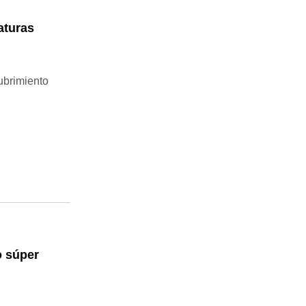
aturas
ubrimiento
o súper