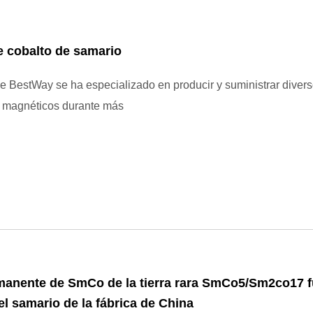
 cobalto de samario
de BestWay se ha especializado en producir y suministrar diver
s magnéticos durante más
anente de SmCo de la tierra rara SmCo5/Sm2co17 fu
el samario de la fábrica de China