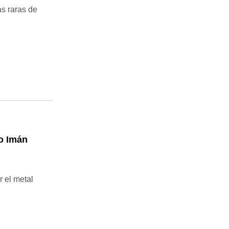
s raras de
Co Imán
 el metal