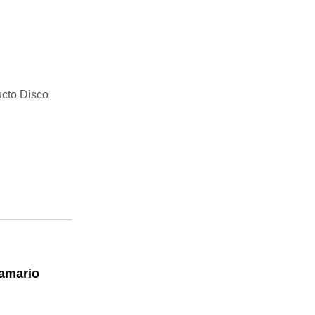
ucto Disco
samario