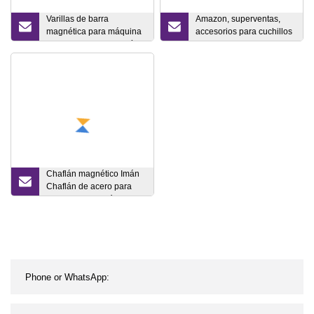
Varillas de barra
Amazon, superventas,
magnética para máquina
accesorios para cuchillos
de soldadura de tuberías
de cocina, estante de tira
magnética fuerte de acero
inoxidable, soporte
magnético para cuchillos
para pared
Chaflán magnético Imán
Chaflán de acero para
encofrado magnético