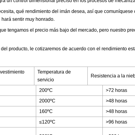
ra un control dimensional preciso en los procesos de mecaniz
cesita, qué rendimiento del imán desea, así que comuníquese
e hará sentir muy honrado.
que tengamos el precio más bajo del mercado, pero nuestro pre
del producto, le cotizaremos de acuerdo con el rendimiento est
vestimiento
Temperatura de
Resistencia a la nieb
servicio
200ºC
>72 horas
2000ºC
>48 horas
160ºC
>48 horas
≤120ºC
>96 horas