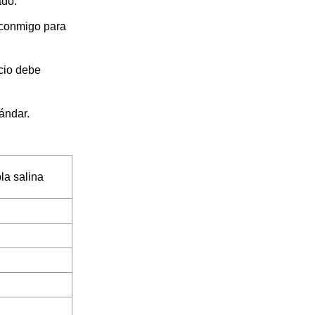
ado.
 conmigo para
cio debe
ándar.
la salina