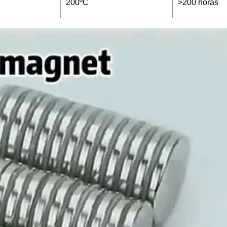
200ºC
>200 horas