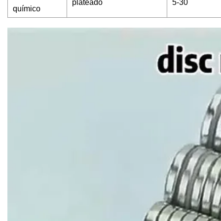
plateado
5-30
químico