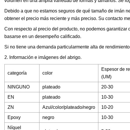
volumen en una amplia variedad de formas y tamaños. Se log
Debido a que no estamos seguros de qué tamaño de imán ne
obtener el precio más reciente y más preciso. Su contacto m
Con respecto al precio del producto, no podemos garantizar 
basarse en un desempeño calificado.
Si no tiene una demanda particularmente alta de rendimiento 
2. Información e imágenes del abrigo.
Espesor de re
categoría
color
(UM)
NINGUNO
plateado
20-30
EN
plateado
10-30
ZN
Azul/color/plateado/negro
10-20
Epoxy
negro
10-30
Níquel