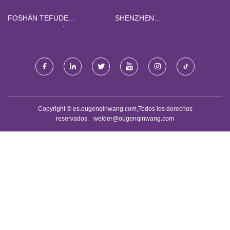
FOSHÁN TEFUDE
SHENZHEN
AUTOMATIZACIÓN CIENCIA &
GUOCHANGHONG
TECNOLOGÍA CO., LTD
PRECISIÓN METÁLICOS CO.,
LTD
Copyright © es.ougenqinwang.com,Todos los derechos
reservados.
welder@ougenqinwang.com