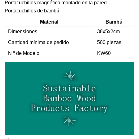
Portacuchillos magnético montado en la pared
Portacuchillos de bambú
Material
Bambú
Dimensiones
38x5x2cm
Cantidad mínima de pedido
500 piezas
N º de Modelo.
KW60