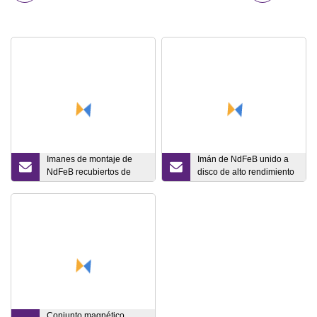
Imanes de montaje de
Imán de NdFeB unido a
NdFeB recubiertos de
disco de alto rendimiento
goma con imanes de
a la moda
copa de tornillo
Conjunto magnético