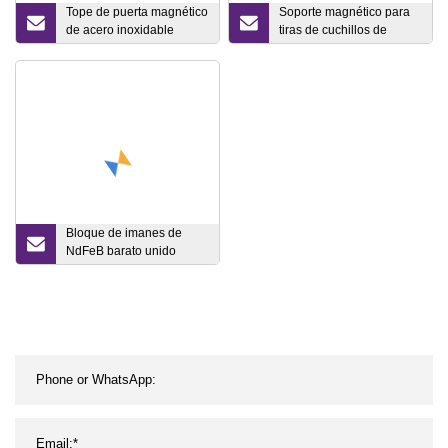
Tope de puerta magnético
Soporte magnético para
de acero inoxidable
tiras de cuchillos de
satinado
montaje en pared de 18
pulgadas con imán
potente
Bloque de imanes de
NdFeB barato unido
permanente de Neodimio
de rendimiento estable al
mejor precio