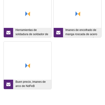
Herramientas de
Imanes de encofrado de
soldadura de soldador de
manga roscada de acero
arco de 3 ángulos
de anclaje de hormigón
Soporte de soldadura de
prefabricado M30
flecha magnética de 4 "
Buen precio, imanes de
arco de NdFeB
sinterizados de tierras
raras, conjunto de
bloqueo magnético
permanente para la venta