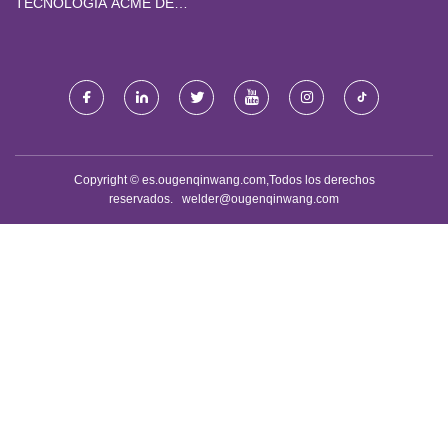
TECNOLOGÍA ACME DE
CHONGQING. CO., LTD.
Copyright © es.ougenqinwang.com,Todos los derechos
reservados.
welder@ougenqinwang.com