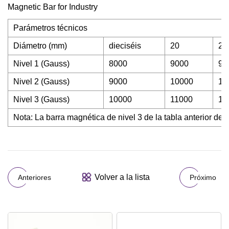
Parámetros técnicos
Diámetro (mm)
dieciséis
20
21
Nivel 1 (Gauss)
8000
9000
90
Nivel 2 (Gauss)
9000
10000
10
Nivel 3 (Gauss)
10000
11000
11
Nota: La barra magnética de nivel 3 de la tabla anterior de
Volver a la lista
Anteriores
Próximo