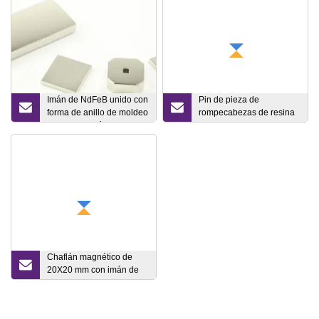
Imán de NdFeB unido con
Pin de pieza de
forma de anillo de moldeo
rompecabezas de resina
por compresión de alta
epoxi de esmalte suave
calidad
de Metal personalizado,
Pin de arcoíris en forma
de corazón para
concientización sobre el
autismo, Pin de cinta para
solapa con imán
Chaflán magnético de
20X20 mm con imán de
un solo lado